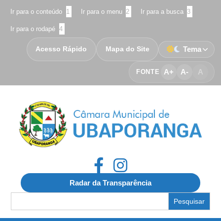
Ir para o conteúdo
1
Ir para o menu
2
Ir para a busca
3
Ir para o rodapé
4
Acesso Rápido
Mapa do Site
Tema
A+
A-
A
FONTE
Radar da Transparência
Search
for: