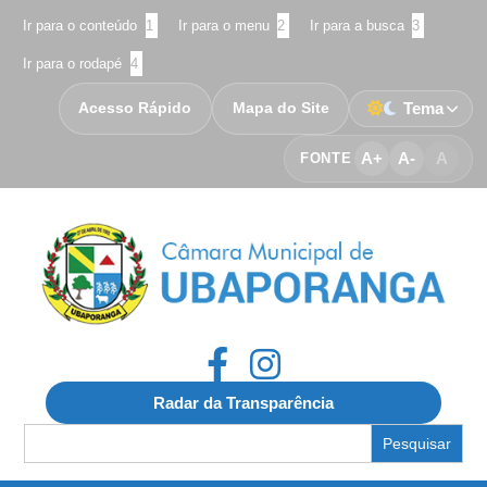
Ir para o conteúdo
1
Ir para o menu
2
Ir para a busca
3
Ir para o rodapé
4
Acesso Rápido
Mapa do Site
Tema
A+
A-
A
FONTE
Radar da Transparência
Search
for: