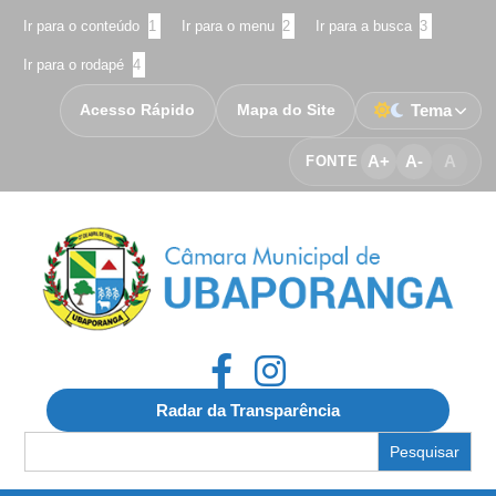
Ir para o conteúdo
1
Ir para o menu
2
Ir para a busca
3
Ir para o rodapé
4
Acesso Rápido
Mapa do Site
Tema
A+
A-
A
FONTE
Radar da Transparência
Search
for: