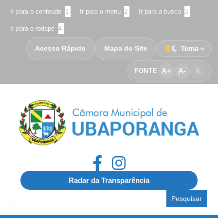
Ir para o conteúdo
1
Ir para o menu
2
Ir para a busca
3
Ir para o rodapé
4
Acesso Rápido
Mapa do Site
Tema
A+
A-
A
FONTE
Radar da Transparência
Search
for: