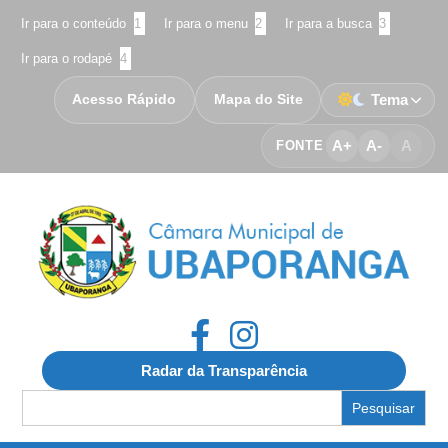
Ir para o conteúdo
1
Ir para o menu
2
Ir para a busca
3
Ir para o rodapé
4
Acesso Rápido
Mapa do Site
Tema
A+
A-
A
FONTE
Radar da Transparência
Search
for: