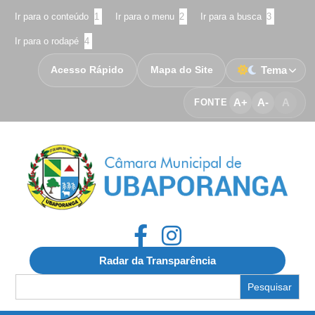
Ir para o conteúdo
1
Ir para o menu
2
Ir para a busca
3
Ir para o rodapé
4
Acesso Rápido
Mapa do Site
Tema
A+
A-
A
FONTE
Radar da Transparência
Search
for: