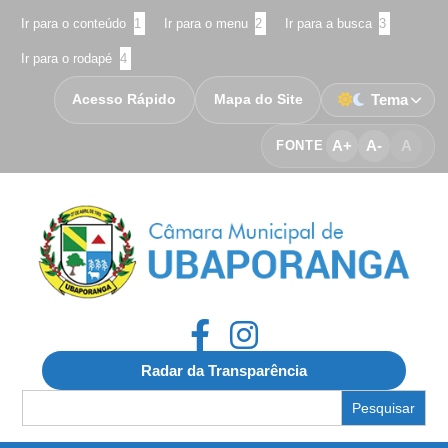
Ir para o conteúdo
1
Ir para o menu
2
Ir para a busca
3
Ir para o rodapé
4
Acesso Rápido
Mapa do Site
Tema
A+
A-
A
FONTE
Radar da Transparência
Search
for: