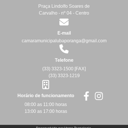
Praça Lindolfo Soares de
Carvalho - nº 04 - Centro
E-mail
camaramunicipalubaporanga@gmail.com
Telefone
(33) 3323-1500 [FAX]
(33) 3323-1219
Horário de funcionamento
08:00 as 11:00 horas
13:00 as 17:00 horas