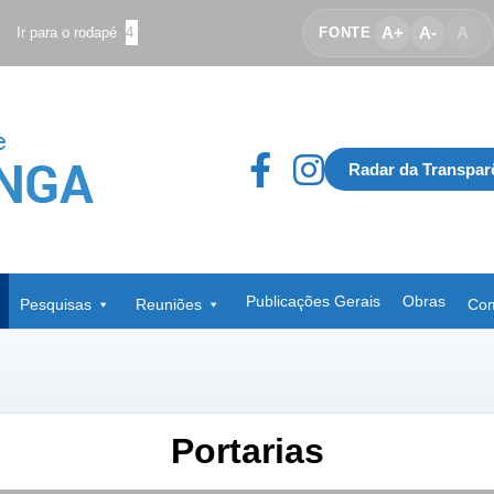
A+
A-
A
Ir para o rodapé
4
FONTE
Radar da Transpar
Publicações Gerais
Obras
Pesquisas
Reuniões
Com
Portarias