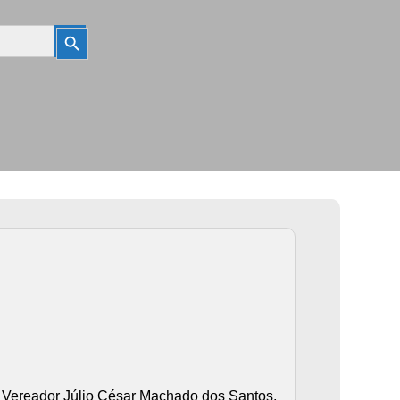
Search
Button
Vereador Júlio César Machado dos Santos,