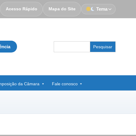
Acesso Rápido
Mapa do Site
Tema
Search
ência
for:
posição da Câmara
Fale conosco