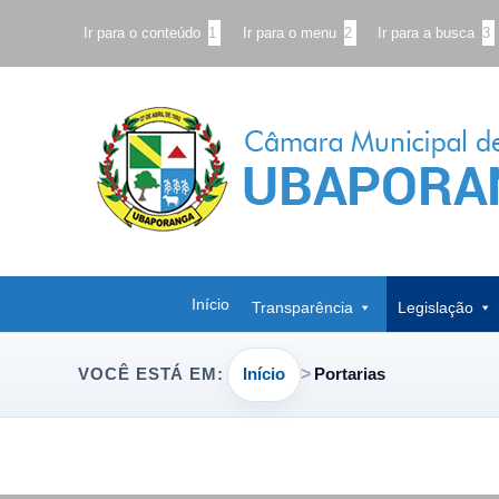
Ir para o conteúdo
1
Ir para o menu
2
Ir para a busca
3
Início
Transparência
Legislação
Início
Portarias
VOCÊ ESTÁ EM: