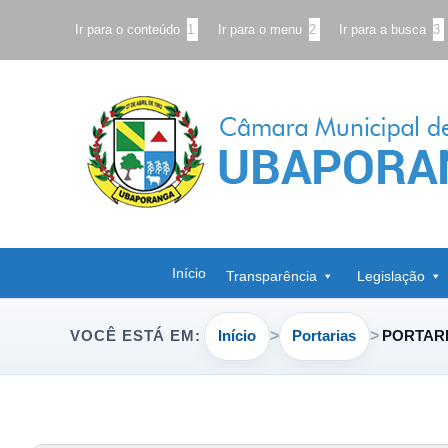
Ir para o conteúdo
1
Ir para o menu
2
Ir para a busca
3
Início
Transparência
Legislação
Início
Portarias
PORTARIA
VOCÊ ESTÁ EM: