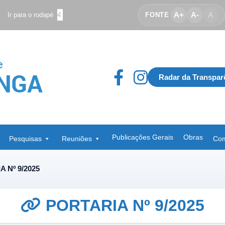
A+
A-
A
Ir para o rodapé
4
FONTE
Radar da Transpar
Publicações Gerais
Obras
Pesquisas
Reuniões
Com
 Nº 9/2025
PORTARIA Nº 9/2025