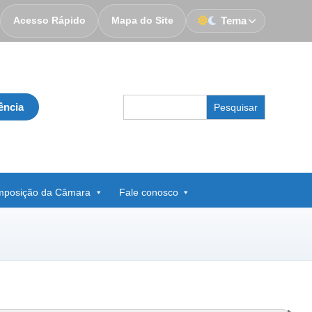
Acesso Rápido
Mapa do Site
Tema
Search
ência
for:
posição da Câmara
Fale conosco