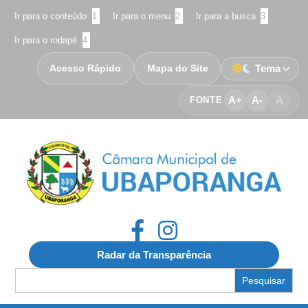
Ir para o conteúdo
1
Ir para o menu
2
Ir para a busca
3
Ir para o rodapé
4
Acesso Rápido
Mapa do Site
Tema
A+
A-
A
FONTE
Radar da Transparência
Search
for: