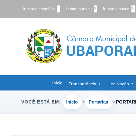
Ir para o conteúdo
1
Ir para o menu
2
Ir para a busca
3
Início
Transparência
Legislação
Início
Portarias
PORTARIA
VOCÊ ESTÁ EM: