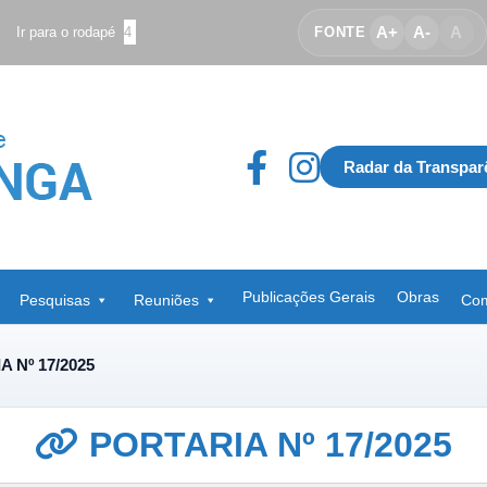
A+
A-
A
Ir para o rodapé
4
FONTE
Radar da Transpar
Publicações Gerais
Obras
Pesquisas
Reuniões
Com
 Nº 17/2025
PORTARIA Nº 17/2025