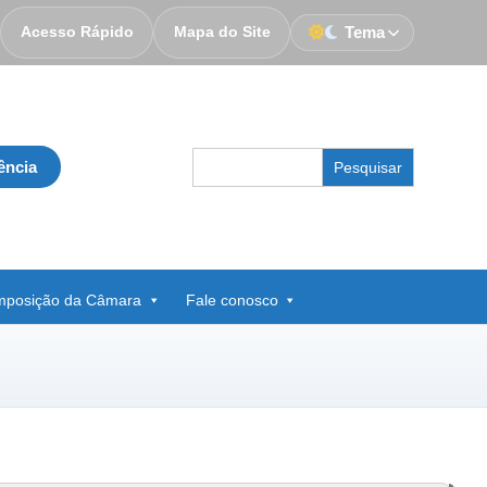
Acesso Rápido
Mapa do Site
Tema
Search
ência
for:
posição da Câmara
Fale conosco