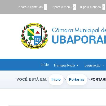
Ir para o conteúdo
1
Ir para o menu
2
Ir para a busca
3
Início
Transparência
Legislação
Início
Portarias
PORTARIA
VOCÊ ESTÁ EM: