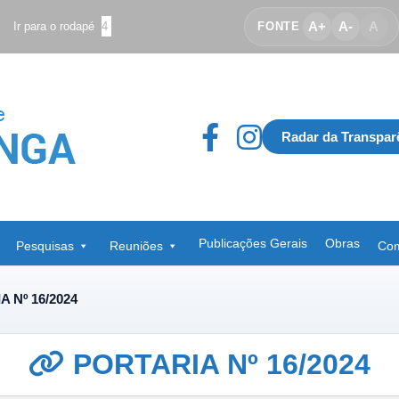
A+
A-
A
Ir para o rodapé
4
FONTE
Radar da Transpar
Publicações Gerais
Obras
Pesquisas
Reuniões
Com
 Nº 16/2024
PORTARIA Nº 16/2024