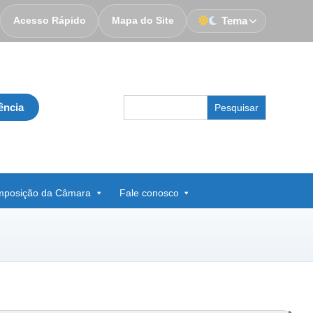
Acesso Rápido
Mapa do Site
Tema
Search
ência
for:
posição da Câmara
Fale conosco