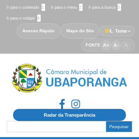
Ir para o conteúdo
1
Ir para o menu
2
Ir para a busca
3
Ir para o rodapé
4
Acesso Rápido
Mapa do Site
Tema
A+
A-
A
FONTE
Radar da Transparência
Search
for: