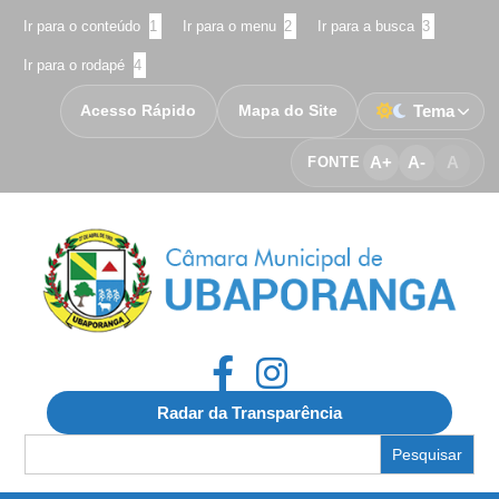
Ir para o conteúdo
1
Ir para o menu
2
Ir para a busca
3
Ir para o rodapé
4
Acesso Rápido
Mapa do Site
Tema
A+
A-
A
FONTE
Radar da Transparência
Search
for: