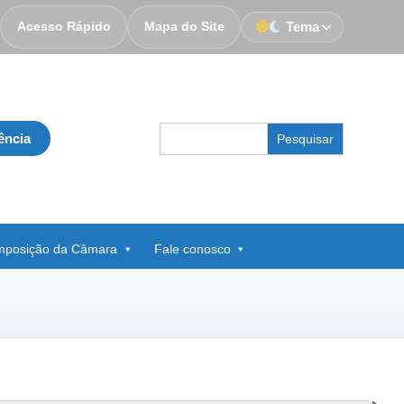
Acesso Rápido
Mapa do Site
Tema
Search
ência
for:
posição da Câmara
Fale conosco