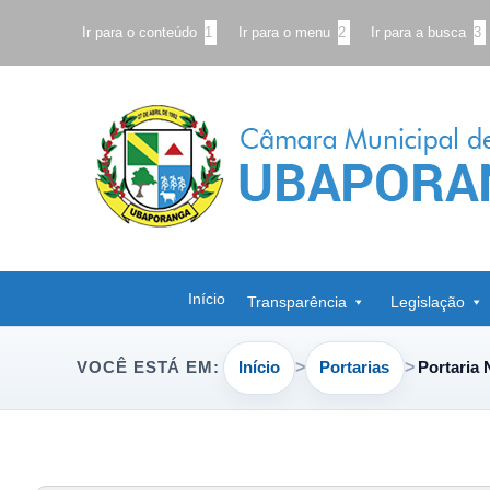
Ir para o conteúdo
1
Ir para o menu
2
Ir para a busca
3
Início
Transparência
Legislação
Início
Portarias
Portaria 
VOCÊ ESTÁ EM: