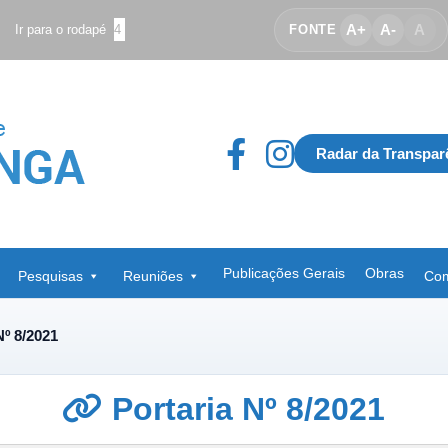
A+
A-
A
Ir para o rodapé
4
FONTE
Radar da Transpar
Publicações Gerais
Obras
Pesquisas
Reuniões
Com
Nº 8/2021
Portaria Nº 8/2021