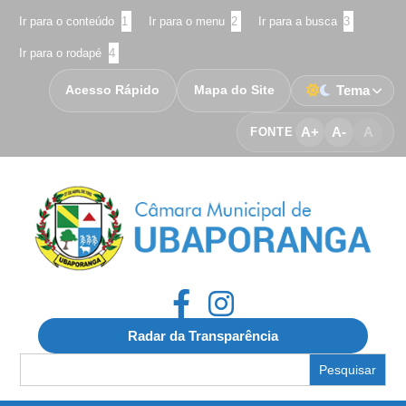
Ir para o conteúdo
1
Ir para o menu
2
Ir para a busca
3
Ir para o rodapé
4
Acesso Rápido
Mapa do Site
Tema
A+
A-
A
FONTE
Radar da Transparência
Search
for: