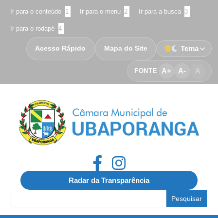
Ir para o conteúdo
1
Ir para o menu
2
Ir para a busca
3
Ir para o rodapé
4
Acesso Rápido
Mapa do Site
Tema
A+
A-
A
FONTE
Radar da Transparência
Search
for: