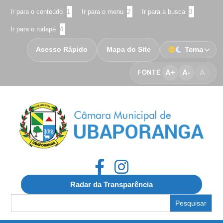
Ir para o conteúdo
1
Ir para o menu
2
Ir para a busca
3
Ir para o rodapé
4
Acesso Rápido
Mapa do Site
Tema
A+
A-
A
FONTE
Radar da Transparência
Search
for: