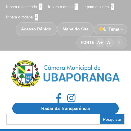
Ir para o conteúdo
1
Ir para o menu
2
Ir para a busca
3
Ir para o rodapé
4
Acesso Rápido
Mapa do Site
Tema
A+
A-
A
FONTE
Radar da Transparência
Search
for: