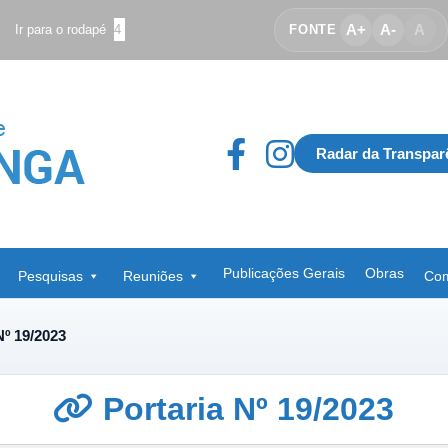
A+
A-
A
Ir para o rodapé
4
FONTE
Radar da Transpar
Publicações Gerais
Obras
Pesquisas
Reuniões
Com
Nº 19/2023
Portaria Nº 19/2023