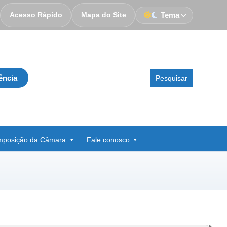
Acesso Rápido
Mapa do Site
Tema
Search
ência
for:
posição da Câmara
Fale conosco