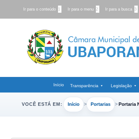
Ir para o conteúdo
1
Ir para o menu
2
Ir para a busca
3
Início
Transparência
Legislação
Início
Portarias
Portaria 
VOCÊ ESTÁ EM: