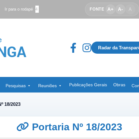
A+
A-
A
Ir para o rodapé
4
FONTE
Radar da Transpar
Publicações Gerais
Obras
Pesquisas
Reuniões
Com
Nº 18/2023
Portaria Nº 18/2023