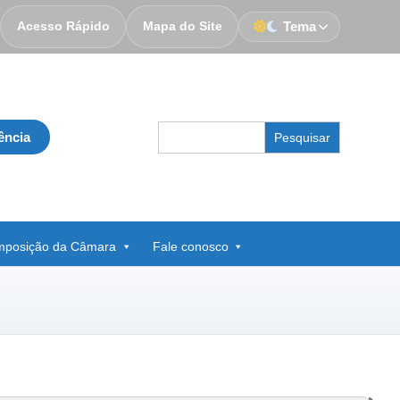
Acesso Rápido
Mapa do Site
Tema
Search
ência
for:
posição da Câmara
Fale conosco