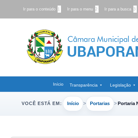
Ir para o conteúdo
1
Ir para o menu
2
Ir para a busca
3
Início
Transparência
Legislação
Início
Portarias
Portaria 
VOCÊ ESTÁ EM: