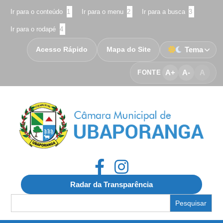
Ir para o conteúdo
1
Ir para o menu
2
Ir para a busca
3
Ir para o rodapé
4
Acesso Rápido
Mapa do Site
Tema
A+
A-
A
FONTE
Radar da Transparência
Search
for: