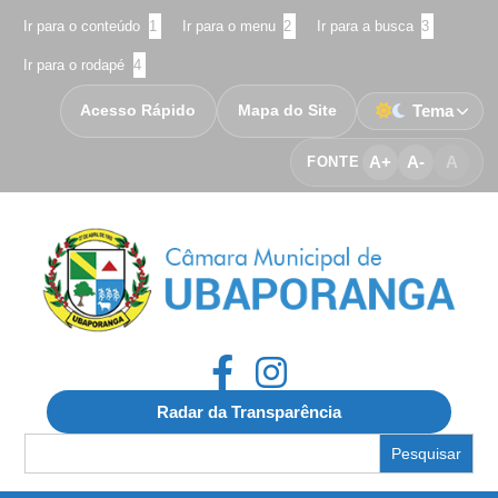
Ir para o conteúdo
1
Ir para o menu
2
Ir para a busca
3
Ir para o rodapé
4
Acesso Rápido
Mapa do Site
Tema
A+
A-
A
FONTE
Radar da Transparência
Search
for: