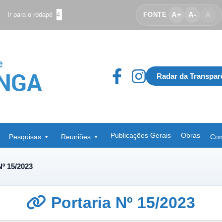
A+
A-
A
Ir para o rodapé
4
FONTE
Radar da Transpar
Publicações Gerais
Obras
Pesquisas
Reuniões
Com
Nº 15/2023
Portaria Nº 15/2023