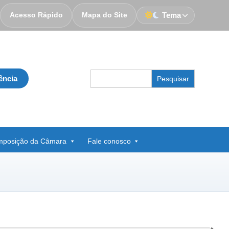
Acesso Rápido
Mapa do Site
Tema
Search
ência
for:
posição da Câmara
Fale conosco