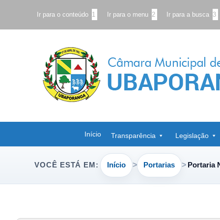
Ir para o conteúdo
1
Ir para o menu
2
Ir para a busca
3
Início
Transparência
Legislação
Início
Portarias
Portaria 
VOCÊ ESTÁ EM: