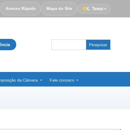
Acesso Rápido
Mapa do Site
Tema
Search
ência
for:
posição da Câmara
Fale conosco