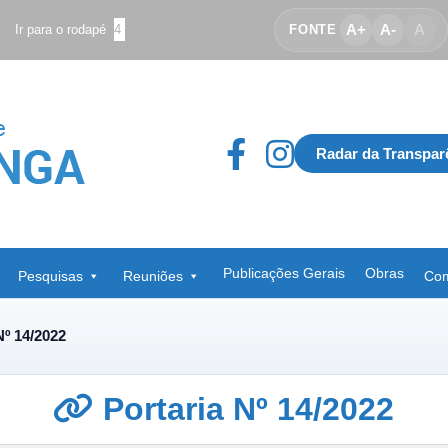
A+
A-
A
Ir para o rodapé
4
FONTE
Radar da Transpar
Publicações Gerais
Obras
Pesquisas
Reuniões
Com
Nº 14/2022
Portaria Nº 14/2022