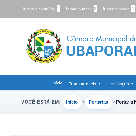
Ir para o conteúdo
1
Ir para o menu
2
Ir para a busca
3
Início
Transparência
Legislação
Início
Portarias
Portaria 
VOCÊ ESTÁ EM: