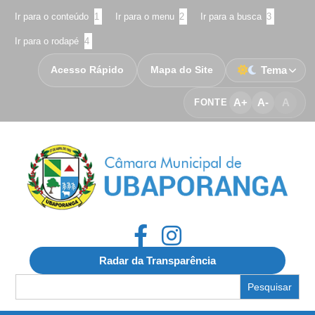
Ir para o conteúdo
1
Ir para o menu
2
Ir para a busca
3
Ir para o rodapé
4
Acesso Rápido
Mapa do Site
Tema
A+
A-
A
FONTE
Radar da Transparência
Search
for: