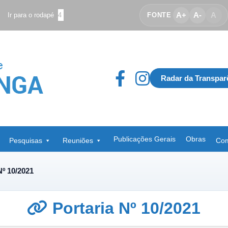
A+
A-
A
Ir para o rodapé
4
FONTE
Radar da Transpar
Publicações Gerais
Obras
Pesquisas
Reuniões
Com
Nº 10/2021
Portaria Nº 10/2021