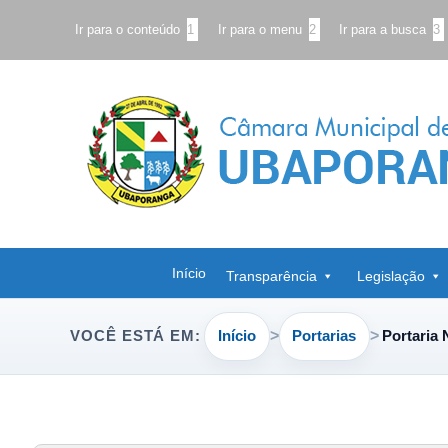
Ir para o conteúdo
1
Ir para o menu
2
Ir para a busca
3
Início
Transparência
Legislação
Início
Portarias
Portaria 
VOCÊ ESTÁ EM: