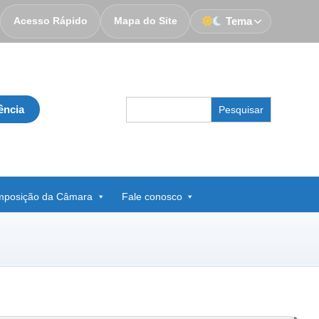
Acesso Rápido
Mapa do Site
Tema
Search
ência
for:
posição da Câmara
Fale conosco