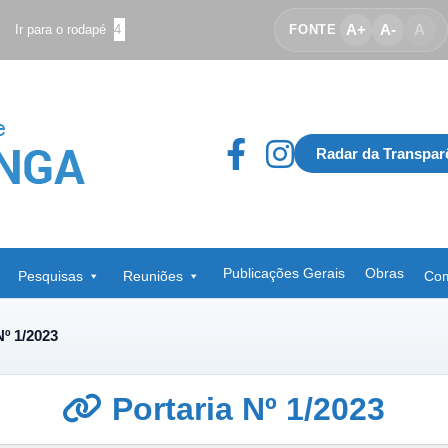
A+
A-
A
Ir para o rodapé
4
FONTE
Radar da Transpar
Publicações Gerais
Obras
Pesquisas
Reuniões
Com
Nº 1/2023
Portaria Nº 1/2023