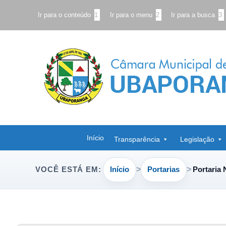
Ir para o conteúdo
1
Ir para o menu
2
Ir para a busca
3
Início
Transparência
Legislação
Início
Portarias
Portaria 
VOCÊ ESTÁ EM: