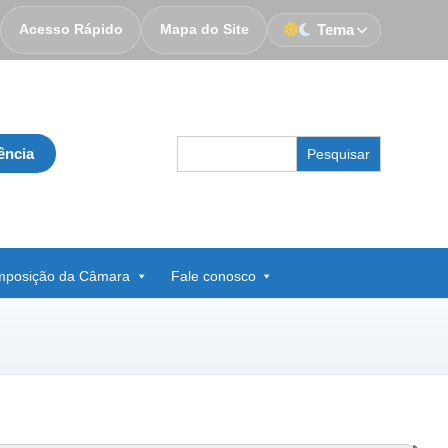
Acesso Rápido
Mapa do Site
Tema
Search
ência
for:
posição da Câmara
Fale conosco