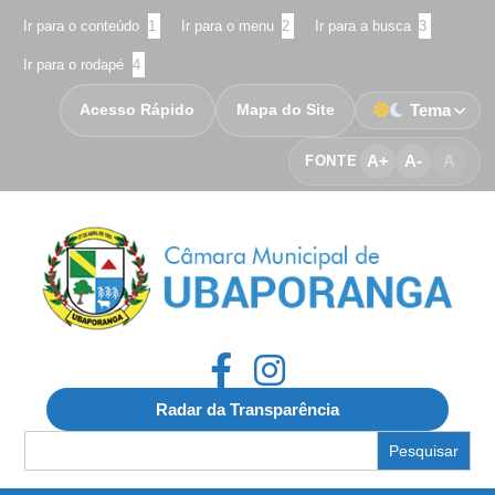
Ir para o conteúdo
1
Ir para o menu
2
Ir para a busca
3
Ir para o rodapé
4
Acesso Rápido
Mapa do Site
Tema
A+
A-
A
FONTE
Radar da Transparência
Search
for: