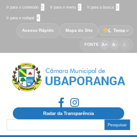
Ir para o conteúdo
1
Ir para o menu
2
Ir para a busca
3
Ir para o rodapé
4
Acesso Rápido
Mapa do Site
Tema
A+
A-
A
FONTE
Radar da Transparência
Search
for: