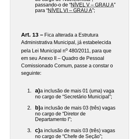
passando-o de “
NÍVEL V – GRAU A
”
para “
NÍVEL VI – GRAU A
”;
Art. 13 –
Fica alterada a Estrutura
Administrativa Municipal, já estabelecida
o
pela Lei Municipal n
480/2011, para que
em seu Anexo II – Quadro de Pessoal
Comissionado Comum, passe a constar o
seguinte:
a)
a inclusão de mais 01 (uma) vaga
no cargo de “Secretário Municipal”;
b)
a inclusão de mais 03 (três) vagas
no cargo de “Diretor de
Departamento I”;
c)
a inclusão de mais 03 (três) vagas
no cargo de “Chefe de Seção”;