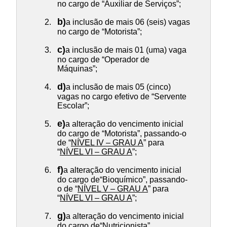
no cargo de “Auxiliar de Serviços”;
b)
a inclusão de mais 06 (seis) vagas
no cargo de “Motorista”;
c)
a inclusão de mais 01 (uma) vaga
no cargo de “Operador de
Máquinas”;
d)
a inclusão de mais 05 (cinco)
vagas no cargo efetivo de “Servente
Escolar”;
e)
a alteração do vencimento inicial
do cargo de “Motorista”, passando-o
de “
NÍVEL IV – GRAU A
” para
“
NÍVEL VI – GRAU A
”;
f)
a alteração do vencimento inicial
do cargo de“Bioquímico”, passando-
o de “
NÍVEL V – GRAU A
” para
“
NÍVEL VI – GRAU A
”;
g)
a alteração do vencimento inicial
do cargo de“Nutricionista”,