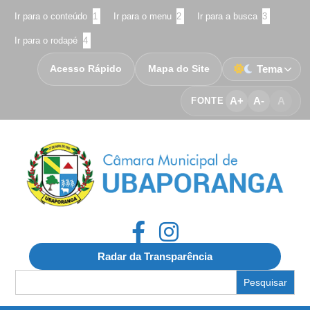
Ir para o conteúdo
1
Ir para o menu
2
Ir para a busca
3
Ir para o rodapé
4
Acesso Rápido
Mapa do Site
Tema
A+
A-
A
FONTE
Radar da Transparência
Search
for: