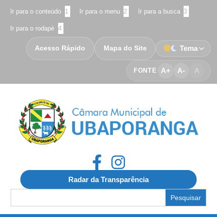
Ir para o conteúdo
1
Ir para o menu
2
Ir para a busca
3
Ir para o rodapé
4
Acesso Rápido
Mapa do Site
Tema
A+
A-
A
FONTE
Radar da Transparência
Search
for: