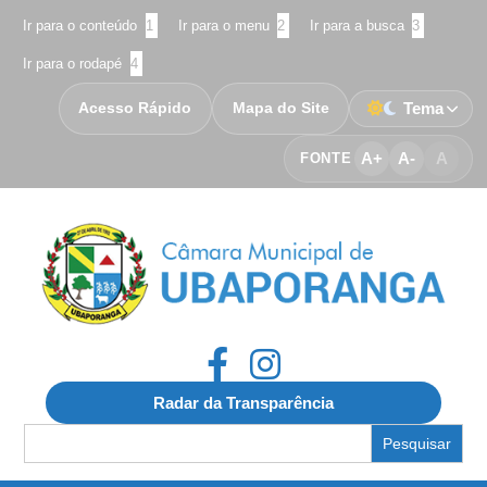
Ir para o conteúdo
1
Ir para o menu
2
Ir para a busca
3
Ir para o rodapé
4
Acesso Rápido
Mapa do Site
Tema
A+
A-
A
FONTE
Radar da Transparência
Search
for: