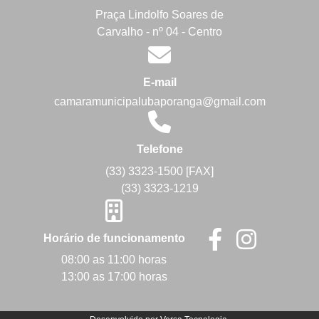
Praça Lindolfo Soares de
Carvalho - nº 04 - Centro
E-mail
camaramunicipalubaporanga@gmail.com
Telefone
(33) 3323-1500 [FAX]
(33) 3323-1219
Horário de funcionamento
08:00 as 11:00 horas
13:00 as 17:00 horas