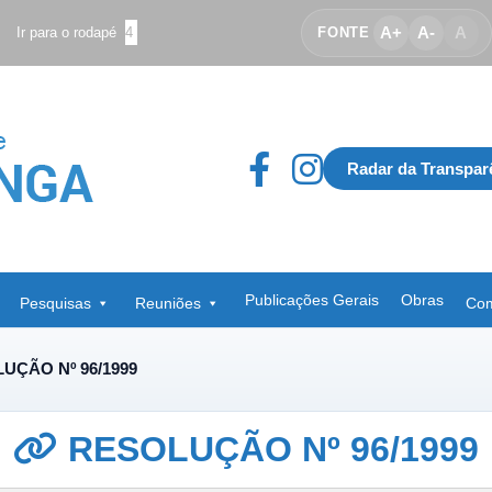
A+
A-
A
Ir para o rodapé
4
FONTE
Radar da Transpar
Publicações Gerais
Obras
Pesquisas
Reuniões
Com
UÇÃO Nº 96/1999
RESOLUÇÃO Nº 96/1999