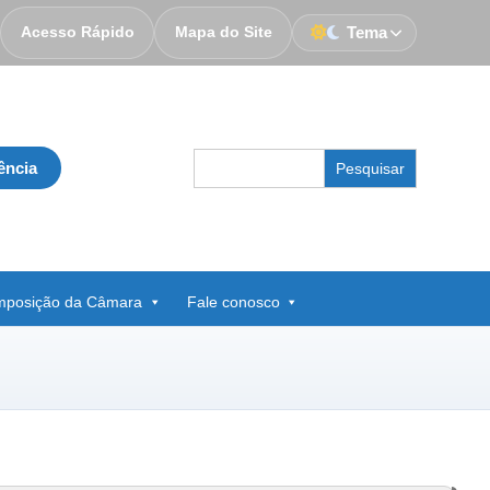
Acesso Rápido
Mapa do Site
Tema
Search
ência
for:
posição da Câmara
Fale conosco