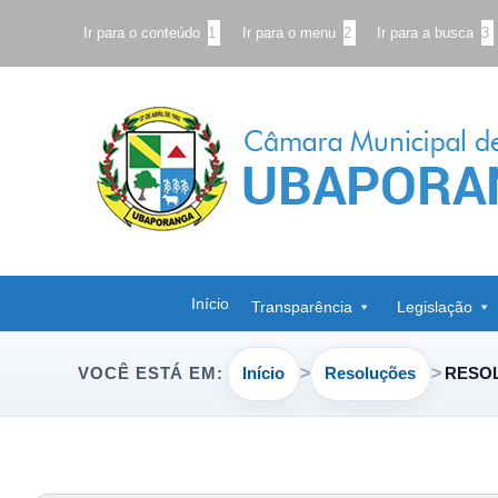
Ir para o conteúdo
1
Ir para o menu
2
Ir para a busca
3
Início
Transparência
Legislação
Início
Resoluções
RESOL
VOCÊ ESTÁ EM: