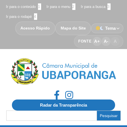
Ir para o conteúdo
1
Ir para o menu
2
Ir para a busca
3
Ir para o rodapé
4
Acesso Rápido
Mapa do Site
Tema
A+
A-
A
FONTE
Radar da Transparência
Search
for: