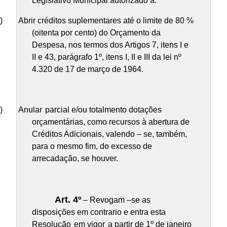
Legislativo Municipal autorizado a:
)
Abrir créditos suplementares até o limite de 80 %
(oitenta por cento) do Orçamento da
Despesa, nos termos dos Artigos 7, itens I e
II e 43, parágrafo 1º, itens I, II e III da lei nº
4.320 de 17 de março de 1964.
)
Anular
parcial e/ou totalmento dotações
orçamentárias, como recursos à abertura de
Créditos Adicionais, valendo – se, também,
para o mesmo fim, do excesso de
arrecadação, se houver.
Art. 4º
– Revogam –se as
disposições em contrario e entra esta
Resolução
em vigor
a partir de 1º de janeiro