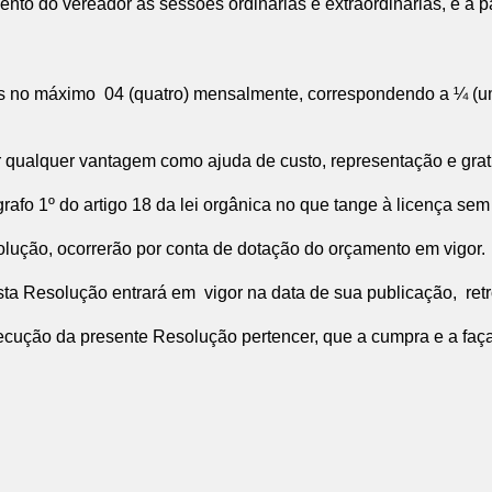
ento do vereador às sessões ordinárias e extraordinárias, e a p
s no máximo 04 (quatro) mensalmente, correspondendo a ¼ (um 
ualquer vantagem como ajuda de custo, representação e grati
afo 1º do artigo 18 da lei orgânica no que tange à licença sem
lução, ocorrerão por conta de dotação do orçamento em vigor.
ta Resolução entrará em vigor na data de sua publicação, retr
ução da presente Resolução pertencer, que a cumpra e a faça