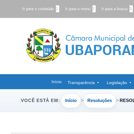
Ir para o conteúdo
1
Ir para o menu
2
Ir para a busca
3
Início
Transparência
Legislação
Início
Resoluções
RESOL
VOCÊ ESTÁ EM: