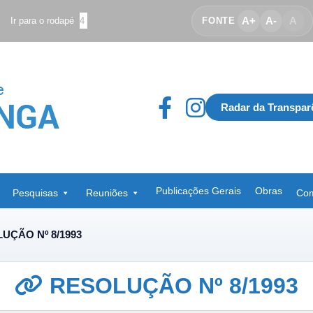
A+
A-
A
Ir para o rodapé
4
FONTE
Radar da Transpar
Publicações Gerais
Obras
Pesquisas
Reuniões
Com
UÇÃO Nº 8/1993
RESOLUÇÃO Nº 8/1993