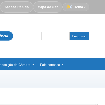
Acesso Rápido
Mapa do Site
Tema
Search
ência
for:
posição da Câmara
Fale conosco