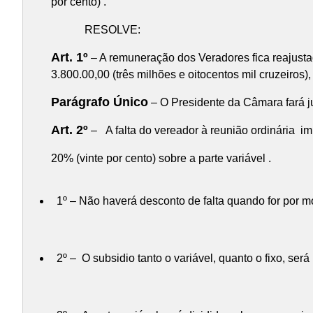
por cento) .
RESOLVE:
Art. 1º
– A remuneração dos Veradores fica reajustad
3.800.00,00 (três milhões e oitocentos mil cruzeiros),
Parágrafo Único
– O Presidente da Câmara fará j
Art. 2º
– A falta do vereador à reunião ordinária i
20% (vinte por cento) sobre a parte variável .
1º – Não haverá desconto de falta quando for por m
2º – O subsidio tanto o variável, quanto o fixo, se