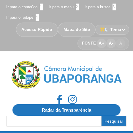
Ir para o conteúdo
1
Ir para o menu
2
Ir para a busca
3
Ir para o rodapé
4
Acesso Rápido
Mapa do Site
Tema
A+
A-
A
FONTE
Radar da Transparência
Search
for: