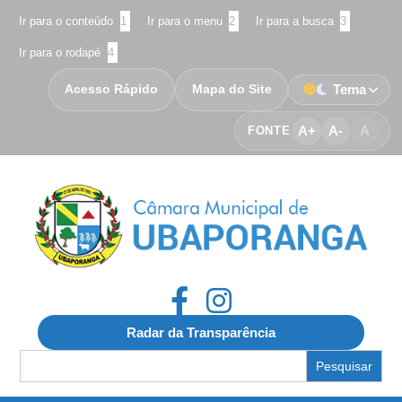
Ir para o conteúdo
1
Ir para o menu
2
Ir para a busca
3
Ir para o rodapé
4
Acesso Rápido
Mapa do Site
Tema
A+
A-
A
FONTE
Radar da Transparência
Search
for: