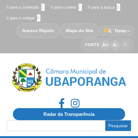
Ir para o conteúdo
1
Ir para o menu
2
Ir para a busca
3
Ir para o rodapé
4
Acesso Rápido
Mapa do Site
Tema
A+
A-
A
FONTE
Radar da Transparência
Search
for: