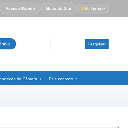
Acesso Rápido
Mapa do Site
Tema
Search
ência
for:
posição da Câmara
Fale conosco