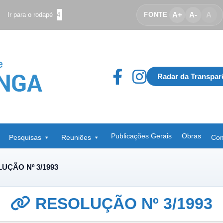
A+
A-
A
Ir para o rodapé
4
FONTE
Radar da Transpar
Publicações Gerais
Obras
Pesquisas
Reuniões
Com
UÇÃO Nº 3/1993
RESOLUÇÃO Nº 3/1993