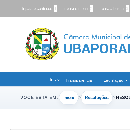
Ir para o conteúdo
1
Ir para o menu
2
Ir para a busca
3
Início
Transparência
Legislação
Início
Resoluções
RESOL
VOCÊ ESTÁ EM: