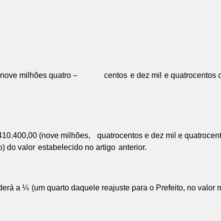
(nove milhões quatro –
centos
e dez mil
e quatrocentos c
410.400,00 (nove milhões,
quatrocentos e dez mil e quatrocen
) do valor
estabelecido no artigo
anterior.
derá a ¼
(um quarto daquele reajuste para o Prefeito, no valor