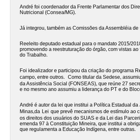
André foi coordenador da Frente Parlamentar dos Dir
Nutricional (Consea/MG).
Já integrou, também as Comissões da Assembléia de Co
Reeleito deputado estadual para o mandato 2015/2018
promovendo a reestruturação do órgão, com vistas ao 
do Trabalho.
Foi idealizador e participou da criação do programa R
campo, entre outros.
Como titular da Sedese, assumiu
da Assistência Social (FONSEAS), que reúne 27 secre
e no mesmo ano assumiu a liderança do PT e do Bloc
André é autor da lei que institui a Política Estadual
Minas,da
Lei
que prevê mecanismos de estímulo ao coo
os direitos dos usuários do SUAS e da Lei das Parcer
emenda 97 à Constituição Mineira, que institui a obr
que regulamenta a Educação Indígena, entre outras.