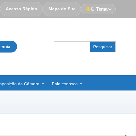
Acesso Rápido
Mapa do Site
Tema
Search
ência
for:
posição da Câmara
Fale conosco