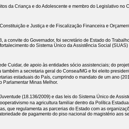
eitos da Criança e do Adolescente e membro do Legislativo no
nstituição e Justiça e de Fiscalização Financeira e Orçament
, a convite do Governador, foi secretário de Estado do Trabal
fortalecimento do Sistema Único da Assistência Social (SUAS) n
ede Cuidar, de apoio às entidades sócio assistenciais; do pro
 também a secretaria geral do Consea/MG e foi eleito presiden
tarias estaduais do País, cumprindo o mandato de um ano (20
o Parlamentar Minas Melhor.
 da Juventude (18.136/2009) e das leis do Sistema Único de Ass
perativismo na agricultura familiar dentro da Política Estadu
ias, que regulamenta as parcerias do Estado com as organizaç
igatoriedade de pagamento do piso nacional do magistério aos s