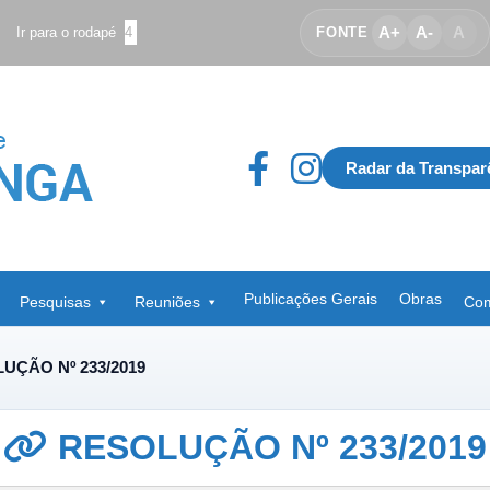
A+
A-
A
Ir para o rodapé
4
FONTE
Radar da Transpar
Publicações Gerais
Obras
Pesquisas
Reuniões
Com
UÇÃO Nº 233/2019
RESOLUÇÃO Nº 233/2019