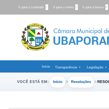
Ir para o conteúdo
1
Ir para o menu
2
Ir para a busca
3
Início
Transparência
Legislação
Início
Resoluções
RESOL
VOCÊ ESTÁ EM: