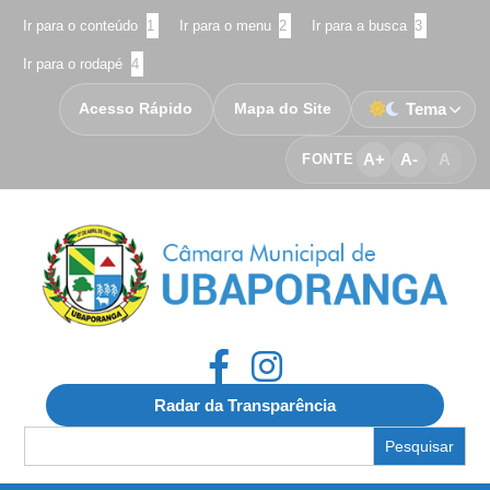
Ir para o conteúdo
1
Ir para o menu
2
Ir para a busca
3
Ir para o rodapé
4
Acesso Rápido
Mapa do Site
Tema
A+
A-
A
FONTE
Radar da Transparência
Search
for: