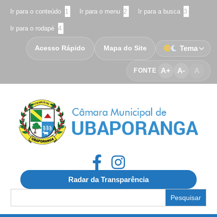
Ir para o conteúdo
1
Ir para o menu
2
Ir para a busca
3
Ir para o rodapé
4
Acesso Rápido
Mapa do Site
Tema
A+
A-
A
FONTE
Radar da Transparência
Search
for: