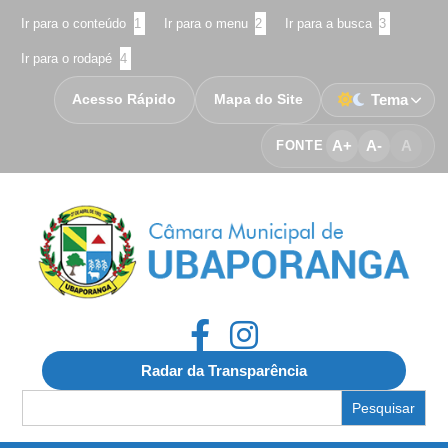
Ir para o conteúdo
1
Ir para o menu
2
Ir para a busca
3
Ir para o rodapé
4
Acesso Rápido
Mapa do Site
Tema
A+
A-
A
FONTE
Radar da Transparência
Search
for: