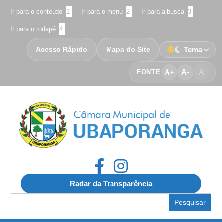
Ir para o conteúdo
1
Ir para o menu
2
Ir para a busca
3
Ir para o rodapé
4
Acesso Rápido
Mapa do Site
Tema
A+
A-
A
FONTE
Radar da Transparência
Search
for: