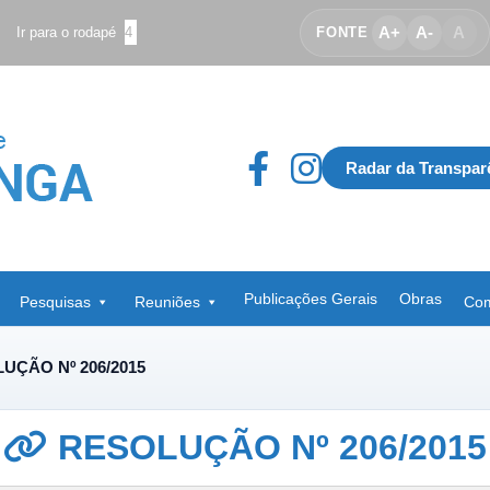
A+
A-
A
Ir para o rodapé
4
FONTE
Radar da Transpar
Publicações Gerais
Obras
Pesquisas
Reuniões
Com
UÇÃO Nº 206/2015
RESOLUÇÃO Nº 206/2015