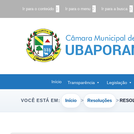
Ir para o conteúdo
1
Ir para o menu
2
Ir para a busca
3
Início
Transparência
Legislação
Início
Resoluções
RESOL
VOCÊ ESTÁ EM: