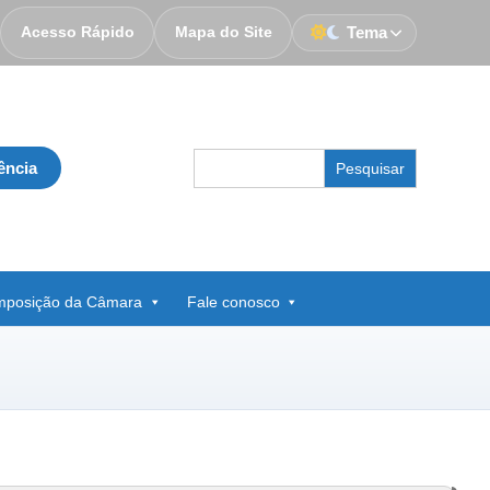
Acesso Rápido
Mapa do Site
Tema
Search
ência
for:
posição da Câmara
Fale conosco