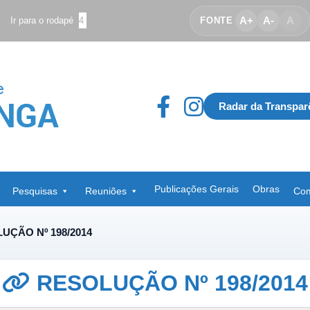
A+
A-
A
Ir para o rodapé
4
FONTE
Radar da Transpar
Publicações Gerais
Obras
Pesquisas
Reuniões
Com
UÇÃO Nº 198/2014
RESOLUÇÃO Nº 198/2014