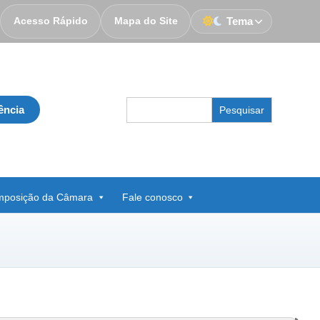
Acesso Rápido
Mapa do Site
Tema
Search
ência
for:
posição da Câmara
Fale conosco