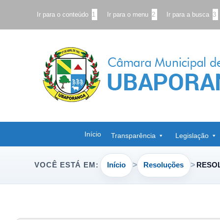
Ir para o conteúdo
1
Ir para o menu
2
Ir para a busca
3
Início
Transparência
Legislação
Início
Resoluções
RESOL
VOCÊ ESTÁ EM: