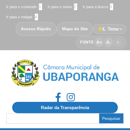
Ir para o conteúdo
1
Ir para o menu
2
Ir para a busca
3
Ir para o rodapé
4
Acesso Rápido
Mapa do Site
Tema
A+
A-
A
FONTE
Radar da Transparência
Search
for: