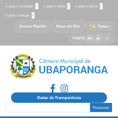
Ir para o conteúdo
1
Ir para o menu
2
Ir para a busca
3
Ir para o rodapé
4
Acesso Rápido
Mapa do Site
Tema
A+
A-
A
FONTE
Radar da Transparência
Search
for: