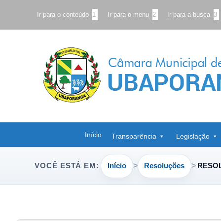
Ir para o conteúdo
1
Ir para o menu
2
Ir para a busca
3
Início
Transparência
Legislação
Início
Resoluções
RESOL
VOCÊ ESTÁ EM: