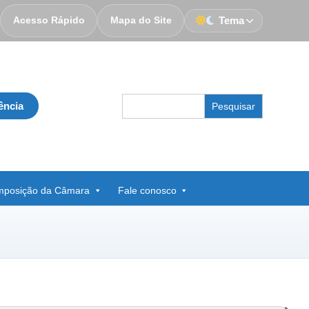
Acesso Rápido
Mapa do Site
Tema
Search
ência
for:
posição da Câmara
Fale conosco