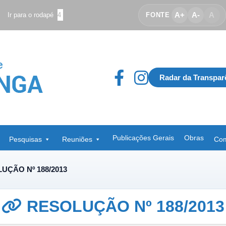
A+
A-
A
Ir para o rodapé
4
FONTE
Radar da Transpar
Publicações Gerais
Obras
Pesquisas
Reuniões
Com
UÇÃO Nº 188/2013
RESOLUÇÃO Nº 188/2013